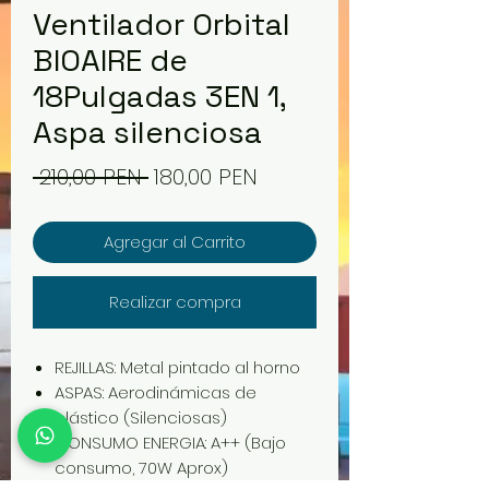
Ventilador Orbital
BIOAIRE de
18Pulgadas 3EN 1,
Aspa silenciosa
Precio
Precio
 210,00 PEN 
180,00 PEN
de
Agregar al Carrito
oferta
Realizar compra
REJILLAS: Metal pintado al horno
ASPAS: Aerodinámicas de
plástico (Silenciosas)
CONSUMO ENERGIA: A++ (Bajo
consumo, 70W Aprox)