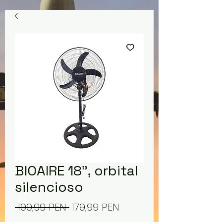
BIOAIRE 18", orbital
silencioso
Precio
Precio
 199,99 PEN 
179,99 PEN