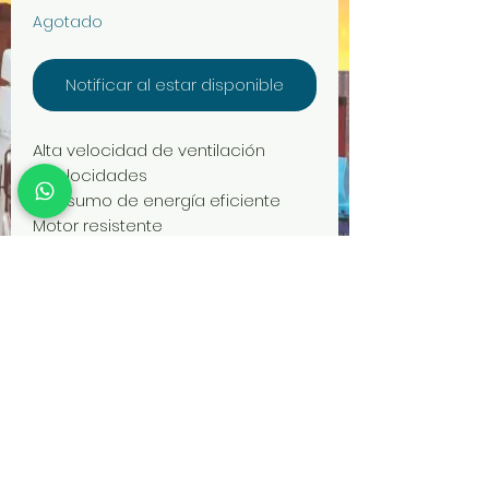
de
Agotado
oferta
Notificar al estar disponible
Alta velocidad de ventilación
3 velocidades
Consumo de energía eficiente
Motor resistente
Voltaje: 220V⁓
Potencia: 90W/50 Hz
Giro: Orbital de 360º
Rejilla de metal pintado al horno
3 formas de uso: Piso, Mesa, Pared
Productos