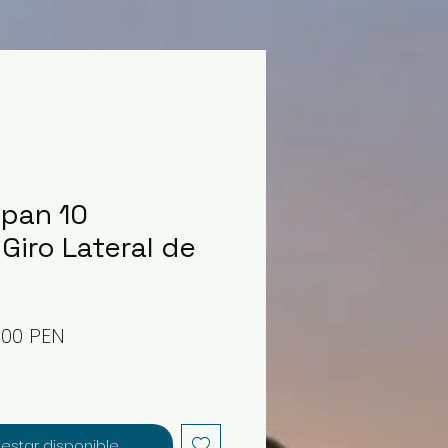
pan 10
Giro Lateral de
ecio
Precio
0,00 PEN
de
oferta
l estar disponible