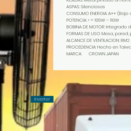
ASPAS: Silenciosas
CONSUMO ENERGIA: A++ (Bajo 
POTENCIA: > = 105W – 110W
BOBINA DE MOTOR: Integrado 
FORMAS DE USO: Mesa, pared, 
ALCANCE DE VENTILACION: 8M2
PROCEDENCIA: Hecho en Taiw
MARCA: CROWN JAPAN
Inverter