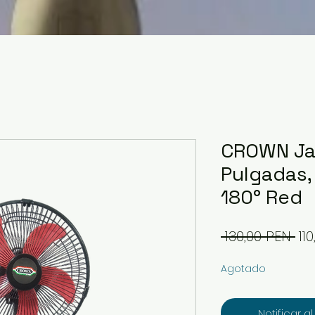
CROWN Ja
Pulgadas, 
180° Red
Pr
 130,00 PEN 
11
Agotado
Notificar a