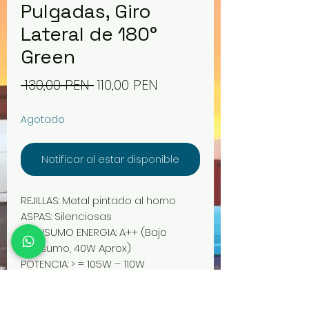
Pulgadas, Giro
Lateral de 180°
Green
Precio
Precio
 130,00 PEN 
110,00 PEN
de
Agotado
oferta
Notificar al estar disponible
REJILLAS: Metal pintado al horno
ASPAS: Silenciosas
CONSUMO ENERGIA: A++ (Bajo
consumo, 40W Aprox)
POTENCIA: > = 105W – 110W
BOBINA DE MOTOR: Integrado de
puro cobre