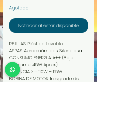
de
Agotado
oferta
Notificar al estar disponible
REJILLAS: Plástico Lavable
ASPAS: Aerodinámicas Silenciosa
CONSUMO ENERGIA: A++ (Bajo
consumo, 45W Aprox)
POTENCIA: > = 110W – 115W
BOBINA DE MOTOR: Integrado de
puro cobre
FORMAS DE USO: Piso y Mesa
ALCANCE DE VENTILACION: 9M2
Aprox
PROCEDENCIA: Hecho en Taiwan
MARCA: Crown S.