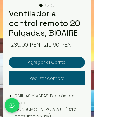
Ventilador a
control remoto 20
Pulgadas, BIOAIRE
Precio
Precio
 239,90 PEN 
219,90 PEN
de
Agregar al Carrito
oferta
Realizar compra
REJILLAS Y ASPAS: De plástico
lavable
CONSUMO ENERGIA: A++ (Bajo
consumo, 220W)
POTENCIA: > = 100W – 130W
BOBINA DE MOTOR: Integrado de