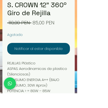
S. CROWN 12" 360º
Giro de Rejilla
Precio
Precio
 110,00 PEN 
85,00 PEN
de
Agotado
oferta
Notificar al estar disponible
REJILLAS: Plástico
ASPAS: Aerodinamicas de plastico
(Silenciosas)
CONSUMO ENERGIA: A++ (BAJO
CONSUMO, 30W Aprox)
POTENCIA: > = 80W – 85W
BOBINA DE MOTOR: Integrado de
puro cobre
FORMAS DE USO: Mesa, piso